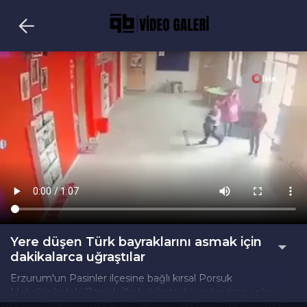
Yere düşen Türk bayraklarını asmak için
dakikalarca uğraştılar
Erzurum'un Pasinler ilçesine bağlı kırsal Porsuk
Mahallesi'ndeki Porsuk İlkokulu'nda duygulandıran anlar
yaşandı. Koridorda yere düşen Türk bayraklarını fark eden 2.