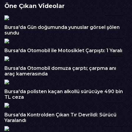
Öne Çıkan Videolar
sınıf öğrencisi üç çocuk, örnek bir davranış sergiledi.Güvenlik
kamerasına yansıyan görüntülerde öğrencilerin, yerde
00:28
bulunan bayrakları önce öpüp başlarına koydukları görüldü.
Ardından bayrakları yeniden asmak isteyen minikler, boyları
Bursa'da Gün doğumunda yunuslar görsel şölen
yetişmeyince sınıftan sandalye getirerek uzun süre
sundu
uğraştı.Tüm çabalarına rağmen bayrakları yerine asamayan
00:18
öğrenciler, ay yıldızlı bayrağın yere değmemesi için
sandalyelerin üzerine dikkatlice bıraktıktan sonra koridordan
Bursa'da Otomobil ile Motosiklet Çarpıştı: 1 Yaralı
ayrıldı.Sosyal medyada paylaşılan görüntüler kısa sürede
00:24
büyük ilgi görürken, öğrencilerin duyarlı davranışı çok sayıda
kullanıcı tarafından takdir edildi.
Bursa'da Otomobil domuza çarptı; çarpma anı
İzlenme : 220
araç kamerasında
00:51
Kategori :
Haber
Embed Kodu :
Bursa'da polisten kaçan alkollü sürücüye 490 bin
TL ceza
00:32
Bursa'da Kontrolden Çıkan Tır Devrildi: Sürücü
Yaralandı
00:45