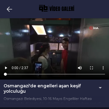
Osmangazi'de engelleri aşan keşif
yolculuğu
Osmangazi Belediyesi, 10-16 Mayıs Engelliler Haftası
kapsamında düzenlediği etkinliklerle özel bireylerin sosyal
yaşamla daha güçlü bağ kurmalarını sağlarken, onların