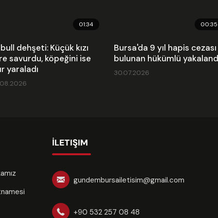
01:34
00:35
tbull dehşeti: Küçük kızı
Bursa'da 9 yıl hapis cezası
re savurdu, köpeğini ise
bulunan hükümlü yakaland
ır yaraladı
30.07.2026
.08.2026
İLETIŞIM
ikamız
gundembursailetisim@gmail.com
rtnamesi
+90 532 257 08 48