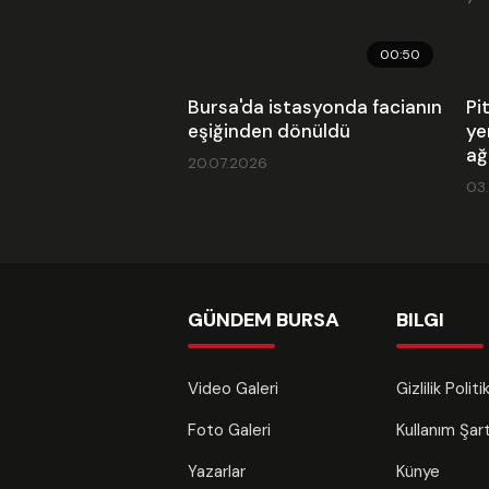
00:50
Bursa'da istasyonda facianın
Pi
eşiğinden dönüldü
ye
ağ
20.07.2026
03
GÜNDEM BURSA
BILGI
Video Galeri
Gizlilik Polit
Foto Galeri
Kullanım Şa
Yazarlar
Künye