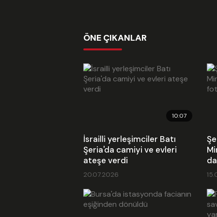
ÖNE ÇIKANLAR
10:07
İsrailli yerleşimciler Batı
Şe
Şeria'da camiyi ve evleri
Mi
ateşe verdi
da
20.07.2026
15.