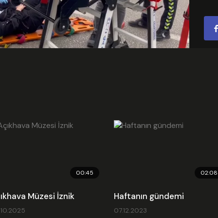
Video
Emb
00:45
02:08
ıkhava Müzesi İznik
Haftanın gündemi
.10.2025
07.12.2023