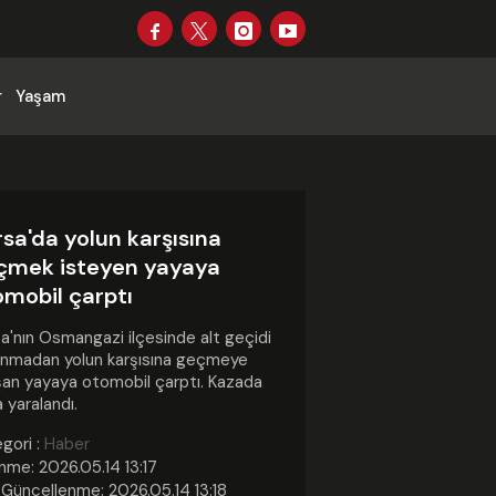
r
Yaşam
sa'da yolun karşısına
çmek isteyen yayaya
omobil çarptı
a'nın Osmangazi ilçesinde alt geçidi
anmadan yolun karşısına geçmeye
şan yayaya otomobil çarptı. Kazada
 yaralandı.
gori :
Haber
nme: 2026.05.14 13:17
Güncellenme: 2026.05.14 13:18