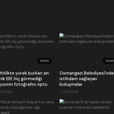
02:54
01:40
hitlikte yürek burkan an:
Osmangazi Belediyesi'nde
nik Elif, hiç görmediği
istihdam sağlayan
yısının fotoğrafını öptü
buluşmalar
07.2026
07.08.2026