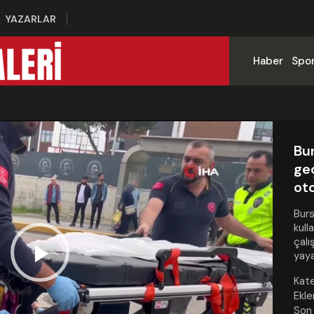
YAZARLAR
Haber
Spo
Bur
ge
ot
Burs
kull
çalı
yaya
Play
Kate
Ekle
Son 