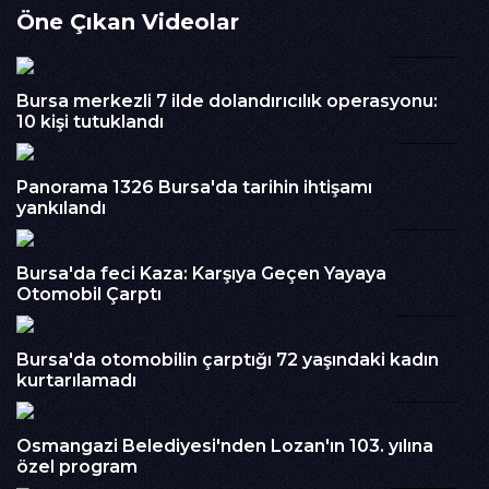
Öne Çıkan Videolar
asfaltlama çalışmalarını aralıksız sürdürüyor. Bu kapsamda,
Hamitler Mahallesi'nde uzun süredir ihtiyaç duyulan yeni yol
00:58
çalışması tamamlanarak vatandaşların hizmetine sunuldu.
İzlenme : 242
Bursa merkezli 7 ilde dolandırıcılık operasyonu:
10 kişi tutuklandı
Kategori :
02:11
Haber
Embed Kodu :
Panorama 1326 Bursa'da tarihin ihtişamı
yankılandı
01:03
Bursa'da feci Kaza: Karşıya Geçen Yayaya
Otomobil Çarptı
01:17
Bursa'da otomobilin çarptığı 72 yaşındaki kadın
kurtarılamadı
05:07
Osmangazi Belediyesi'nden Lozan'ın 103. yılına
özel program
00:46