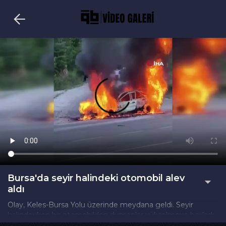
Bursa'da seyir halindeki otomobil alev
aldı
Olay, Keles-Bursa Yolu üzerinde meydana geldi. Seyir
halindeyken bir otomobilden dumanlar yükselmeye başladı.
Durumu fark eden sürücü, aracı hızla emniyet şeridine