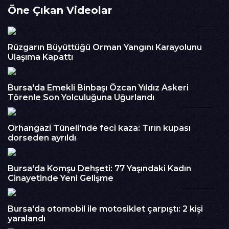
Öne Çıkan Videolar
çekerek kendini dışarı attı.Kısa süre içinde dumanların yerini
alevler aldı ve araç tamamen yanmaya başladı. İhbar üzerine
01:55
bölgeye itfaiye ekipleri sevk edildi. Ekipler yangına
müdahale ederek alevleri kontrol altına aldı ve
Rüzgarın Büyüttüğü Orman Yangını Karayolunu
söndürdü.Yangında herhangi bir yaralanma yaşanmazken,
Ulaşıma Kapattı
otomobil kullanılamaz hale geldi. Olayla ilgili inceleme
00:20
başlatıldı.
İzlenme : 586
Bursa'da Emekli Binbaşı Özcan Yıldız Askeri
Törenle Son Yolculuğuna Uğurlandı
00:55
Kategori :
Haber
Embed Kodu :
Orhangazi Tüneli'nde feci kaza: Tırın kupası
dorseden ayrıldı
00:36
Bursa'da Komşu Dehşeti: 77 Yaşındaki Kadın
Cinayetinde Yeni Gelişme
00:46
Bursa'da otomobil ile motosiklet çarpıştı: 2 kişi
yaralandı
00:37