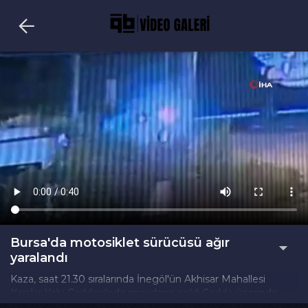
Bursa'da motosiklet sürücüsü ağır
yaralandı
Kaza, saat 21.30 sıralarında İnegöl'ün Akhisar Mahallesi
Karalar Yolu Caddesi'nde meydana geldi.Cadde üzerinde
seyir halinde olan ABD uyruklu Hurishan Bayramalı O. (42)