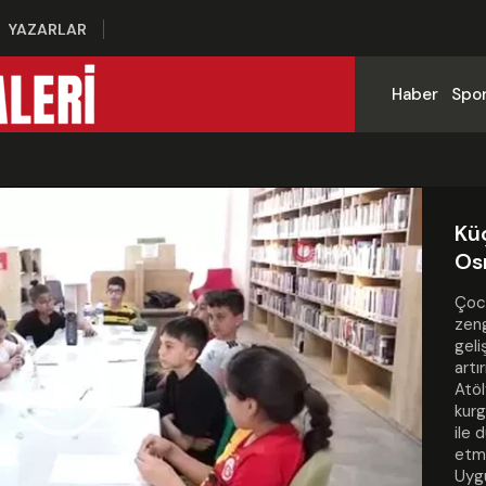
YAZARLAR
Haber
Spo
Kü
Os
Çocu
zeng
geli
artı
Atöl
kurg
Play
ile 
etme
Uygu