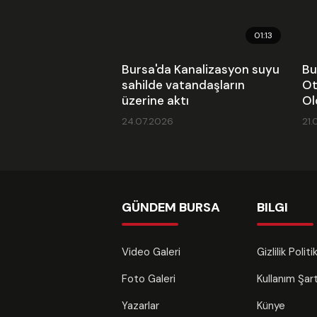
01:13
Bursa'da Kanalizasyon suyu
Bu
sahilde vatandaşların
Ot
üzerine aktı
Ol
24.07.2026
21.
GÜNDEM BURSA
BILGI
Video Galeri
Gizlilik Polit
Foto Galeri
Kullanım Şa
Yazarlar
Künye