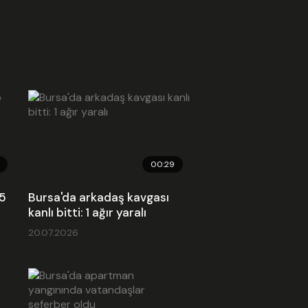
ara okuma ve yazmayı sevdirmeye
şıyoruz. Daha önce
ekleştirdiğimiz atölyelerden,
kların derslerinde daha başarılı
klarına dair olumlu geri dönüşler
k" şeklinde konuştu.Küçük Yazarlar
yesi'ne katılan çocuklar ise etkinlik
sinde hem yeni bilgiler öğrendiklerini
de yazma becerilerini geliştirme
atı bulduklarını belirterek, kendilerine
imkanı sunan Osmangazi Belediye
anı Erkan Aydın'a teşekkür etti.
00:29
gori :
Haber
nme: 2026.06.02 11:51
75
Bursa'da arkadaş kavgası
Güncellenme: 2026.06.02 11:51
kanlı bitti: 1 ağır yaralı
ed Kodu
20.07.2026