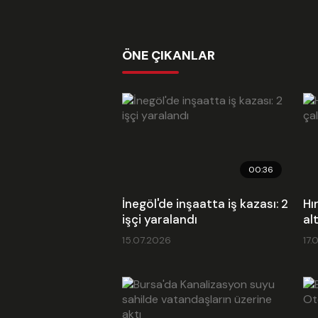
ÖNE ÇIKANLAR
00:36
İnegöl'de inşaatta iş kazası: 2
Hı
işçi yaralandı
al
15.07.2026
17.