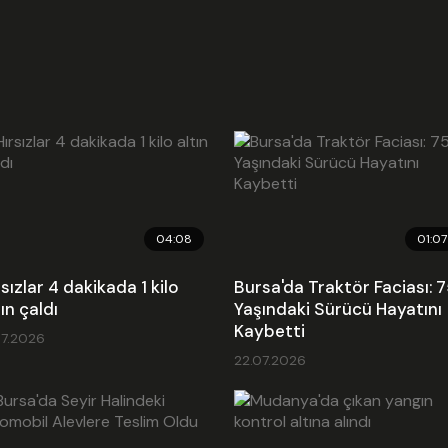
onl
çalı
gerç
çocu
oldu
aldı
Atöl
saye
hem 
fırs
bu 
Başk
04:08
01:07
Kate
Ekle
rsızlar 4 dakikada 1 kilo
Bursa'da Traktör Faciası: 
Son 
tın çaldı
Yaşındaki Sürücü Hayatını
Kaybetti
Emb
07.2026
22.07.2026