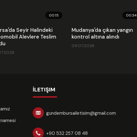
00:15
00:34
rsa'da Seyir Halindeki
Mudanya'da çıkan yangın
omobil Alevlere Teslim
kontrol altına alındı
du
09.07.2026
07.2026
İLETIŞIM
ikamız
gundembursailetisim@gmail.com
rtnamesi
+90 532 257 08 48