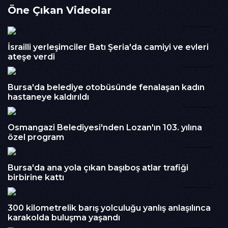
Öne Çıkan Videolar
tarafından cep telefonu kamerasıyla görüntülendi.Bir süre
yol üzerinde ilerleyen domuzlar, daha sonra ağaçlık alana
10:07
girerek gözden kayboldu. Görüntülerin sosyal medyada
paylaşılmasıyla birlikte olay kısa sürede dikkat
İsrailli yerleşimciler Batı Şeria'da camiyi ve evleri
çekti.Vatandaşlar, şehir merkezine bu kadar yakın bir
ateşe verdi
bölgede yaban hayvanlarının görülmesinin endişe verici
00:09
olduğunu belirterek özellikle piknik alanı çevresinde daha
fazla önlem alınması gerektiğini ifade etti.
Bursa'da belediye otobüsünde fenalaşan kadın
İzlenme : 213
hastaneye kaldırıldı
05:07
Kategori :
Haber
Embed Kodu :
Osmangazi Belediyesi'nden Lozan'ın 103. yılına
özel program
00:22
Bursa'da ana yola çıkan başıboş atlar trafiği
birbirine kattı
00:00
300 kilometrelik barış yolculuğu yanlış anlaşılınca
karakolda buluşma yaşandı
00:21