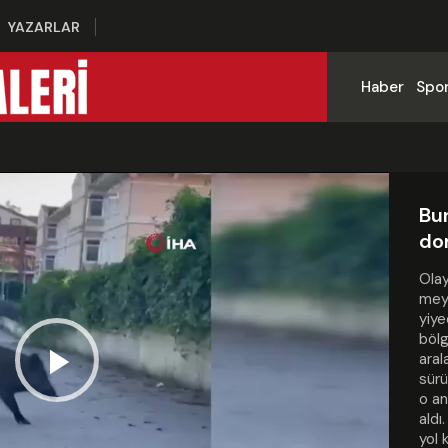
YAZARLAR
Haber
Spo
Bur
do
Olay
meyd
yiye
bölg
aral
sürü
Play
o an
aldı
yol 