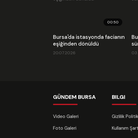
00:50
Bursa'da istasyonda facianın
Bu
eşiğinden dönüldü
sü
20.07.2026
03
GÜNDEM BURSA
BILGI
Video Galeri
Gizlilik Polit
Foto Galeri
Kullanım Şa