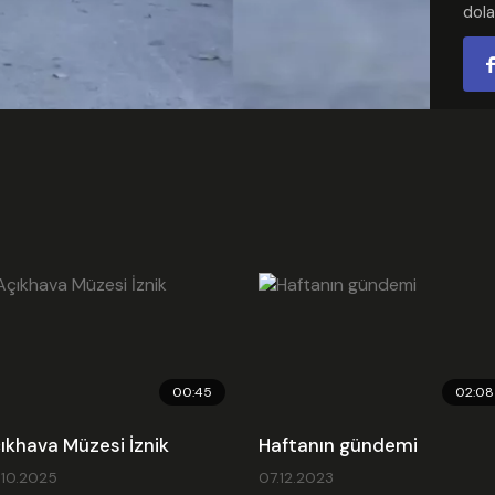
dola
Video
ala
görü
ya 
Kate
Ekle
Son
Emb
00:45
02:08
ıkhava Müzesi İznik
Haftanın gündemi
.10.2025
07.12.2023