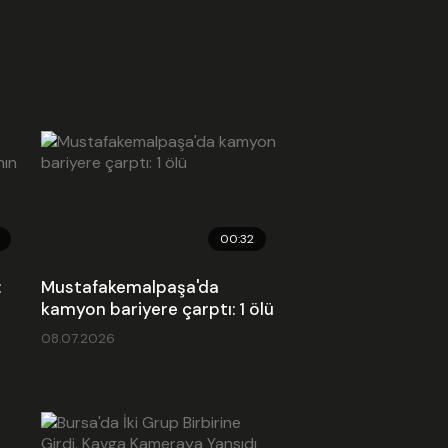
00:32
:
Mustafakemalpaşa'da
kamyon bariyere çarptı: 1 ölü
08.07.2026