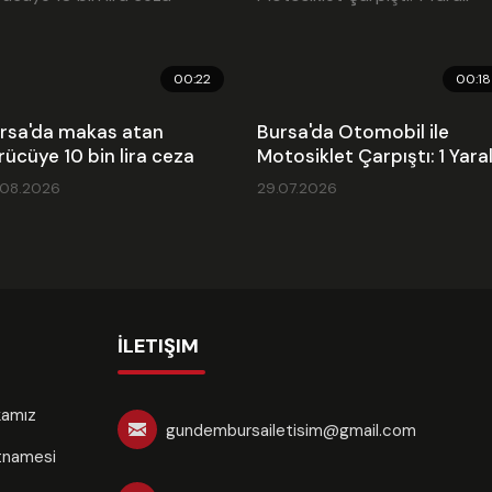
00:22
00:18
rsa'da makas atan
Bursa'da Otomobil ile
rücüye 10 bin lira ceza
Motosiklet Çarpıştı: 1 Yaral
.08.2026
29.07.2026
İLETIŞIM
ikamız
gundembursailetisim@gmail.com
rtnamesi