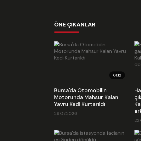
ÖNE ÇIKANLAR
01:12
Bursa'da Otomobilin
Ha
Motorunda Mahsur Kalan
çı
Yavru Kedi Kurtarıldı
Ka
er
29.07.2026
22