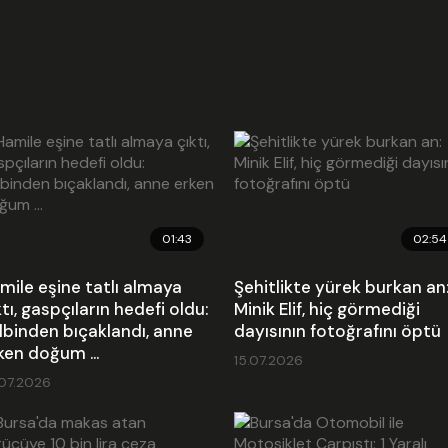
01:43
02:54
mile eşine tatlı almaya
Şehitlikte yürek burkan an
ktı, gaspçıların hedefi oldu:
Minik Elif, hiç görmediği
lbinden bıçaklandı, anne
dayısının fotoğrafını öptü
ken doğum ...
15.07.2026
.07.2026