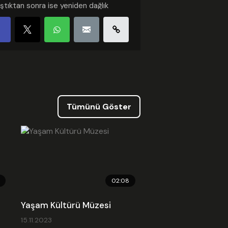
ştıktan sonra ise yeniden dağlık
na yönelerek gözden kaybolduğu
lüyor.Olayda herhangi bir yaralanma
da maddi hasar yaşanmadı.
gori :
Haber
nme: 2026.05.28 14:59
 Güncellenme: 2026.05.28 14:59
ed Kodu
Tümünü Göster
02:08
Yaşam Kültürü Müzesi
15.11.2023