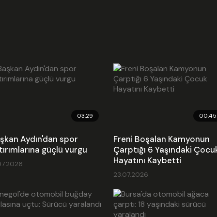
03:29
00:45
şkan Aydın'dan spor
Freni Boşalan Kamyonun
tırımlarına güçlü vurgu
Çarptığı 6 Yaşındaki Çocu
Hayatını Kaybetti
07.2026
23.07.2026