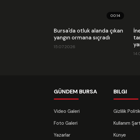
00:14
Bursa'da otluk alanda çıkan
İn
yangın ormana sıçradı
ta
ya
15.07.2026
14.
GÜNDEM BURSA
BILGI
Video Galeri
Gizlilik Polit
Foto Galeri
Kullanım Şa
Yazarlar
Künye