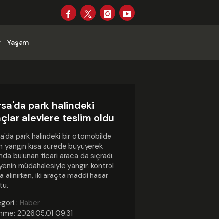
r
Yaşam
sa'da park halindeki
çlar alevlere teslim oldu
a'da park halindeki bir otomobilde
n yangın kısa sürede büyüyerek
nda bulunan ticari araca da sıçradı.
iyenin müdahalesiyle yangın kontrol
na alınırken, iki araçta maddi hasar
tu.
gori :
Haber
nme: 2026.05.01 09:31