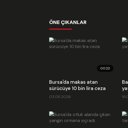
ÖNE ÇIKANLAR
00:22
Bursa'da makas atan
Ba
sürücüye 10 bin lira ceza
ya
03.08.2026
16.