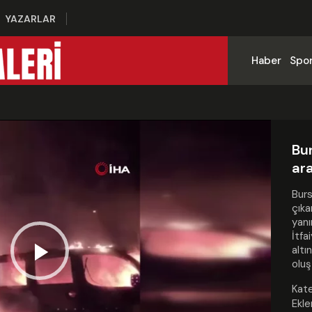
YAZARLAR
Haber
Spo
Bur
ara
Burs
çıka
yanı
İtfa
altı
oluş
Play
Kate
Ekle