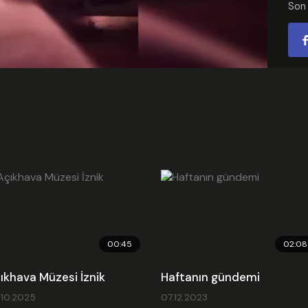
Son
Video
Emb
00:45
02:08
ıkhava Müzesi İznik
Haftanın gündemi
.10.2025
07.12.2023