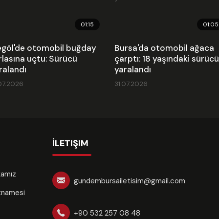
01:15
01:05
egöl'de otomobil buğday
Bursa'da otomobil ağaca
rlasına uçtu: Sürücü
çarptı: 18 yaşındaki sürücü
ralandı
yaralandı
07.2026
31.07.2026
İLETIŞIM
ikamız
gundembursailetisim@gmail.com
rtnamesi
+90 532 257 08 48