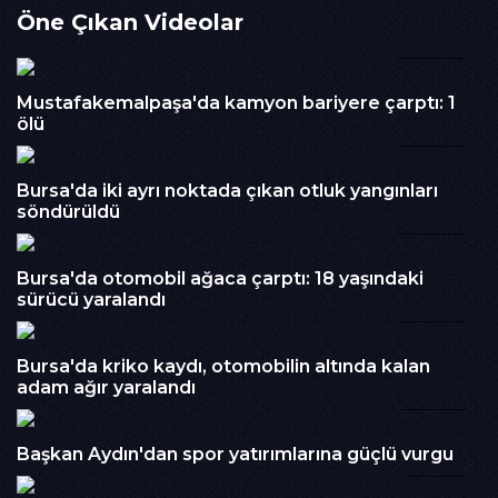
Öne Çıkan Videolar
halindeki bir sürücü henüz bilinmeyen bir nedenle aracını
geri vitese takarak yolda geri geri ilerlemeye başladı. Trafiğin
00:32
yoğun olduğu güzergahta yapılan manevra, diğer sürücüler
için de risk oluşturdu.Sürücünün geri geri ilerlediği anlar, o
Mustafakemalpaşa'da kamyon bariyere çarptı: 1
sırada yoldan geçen başka bir aracın kamerasına saniye
ölü
saniye yansıdı. Görüntülerde sürücünün akan trafikte
00:53
tehlikeli şekilde geri manevra yaptığı görüldü.Olayda
herhangi bir kaza yaşanmazken, görüntüler trafikte kurallara
Bursa'da iki ayrı noktada çıkan otluk yangınları
uyulmasının önemini bir kez daha gözler önüne serdi.
söndürüldü
01:05
İzlenme : 215
Kategori :
Haber
Bursa'da otomobil ağaca çarptı: 18 yaşındaki
sürücü yaralandı
Embed Kodu :
00:54
Bursa'da kriko kaydı, otomobilin altında kalan
adam ağır yaralandı
03:29
Başkan Aydın'dan spor yatırımlarına güçlü vurgu
01:15