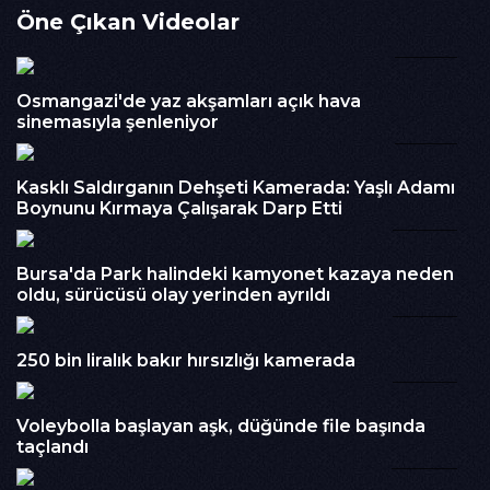
Öne Çıkan Videolar
Ç., 6. Lale Sokak üzerinde Şahin ile yeniden karşılaştı.İkili
arasında çıkan tartışma kısa sürede büyüdü. Bu sırada Fırat
01:49
Ç., yanında bulunan tabancayla eniştesi Alperen Şahin'e ateş
açtı. Vücuduna 8 kurşun isabet eden Şahin ağır
Osmangazi'de yaz akşamları açık hava
yaralandı.Silah seslerini duyan çevredeki vatandaşların ihbarı
sinemasıyla şenleniyor
üzerine olay yerine polis ve sağlık ekipleri sevk edildi. İlk
05:24
müdahalesi yapılan Alperen Şahin, Yüksek İhtisas Eğitim ve
Araştırma Hastanesi'ne kaldırıldı ancak doktorların tüm
Kasklı Saldırganın Dehşeti Kamerada: Yaşlı Adamı
çabasına rağmen öldü.Olayın ardından cinnet geçirdiği öne
Boynunu Kırmaya Çalışarak Darp Etti
01:00
sürülen ve öğrenci olduğu öğrenilen şüpheli Fırat Ç., polis
ekiplerine teslim oldu. Cinayette kullanılan tabancaya el
konulurken, şüphelinin emniyetteki işlemleri
Bursa'da Park halindeki kamyonet kazaya neden
sürüyor.Cinayetle ilgili soruşturma devam ediyor.
oldu, sürücüsü olay yerinden ayrıldı
00:54
İzlenme : 10,886
Kategori :
Haber
250 bin liralık bakır hırsızlığı kamerada
00:26
Embed Kodu :
Voleybolla başlayan aşk, düğünde file başında
taçlandı
00:47