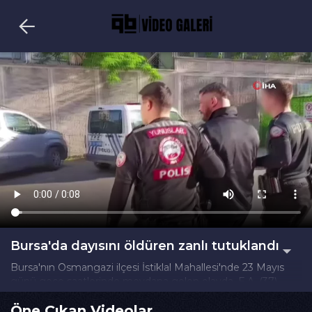
Bursa'da dayısını öldüren zanlı tutuklandı
Bursa'nın Osmangazi ilçesi İstiklal Mahallesi'nde 23 Mayıs
günü gece saatlerinde meydana gelen olayda, E.A. (37)
isimli şahsın dayısı C.T. (58) ile henüz bilinmeyen bir nedenle
Öne Çıkan Videolar
tartıştığı, tartışmanın kısa sürede kavgaya dönüştüğü