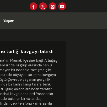
r
Yaşam
e terliği kavgayı bitirdi
ra'nın Mamak ilçesine bağlı Altıağaç
llesi'nde iki grup arasında henüz
nmeyen bir nedenle tartışma çıktı.
a sürede büyüyen tartışma kavgaya
üştü.Çevrede yaşanan gerginlik
sında bir kadın, karşı tarafa terlik
attı. İlginç anların ardından taraflar
ındaki kavga sona erdi.Yaşananlar
ede bulunan bir vatandaş
fından cep telefonu kamerasıyla