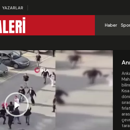
YAZARLAR
Haber
Spo
Ann
Anka
Maha
bili
Kıs
dön
sıra
fırl
Play
aras
çevr
tara