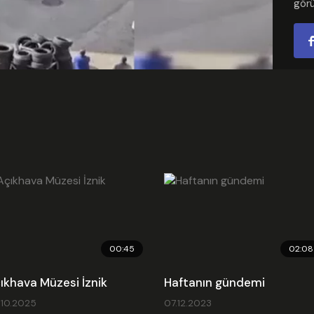
görü
Video
Kate
Ekle
Son 
Emb
00:45
02:08
ıkhava Müzesi İznik
Haftanın gündemi
.10.2025
07.12.2023