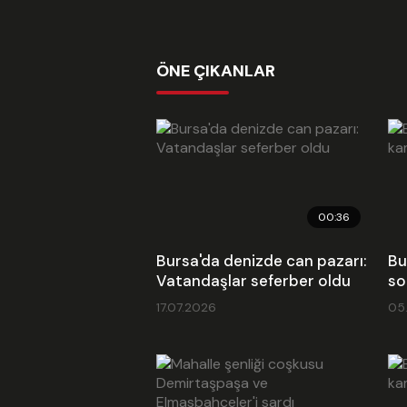
ÖNE ÇIKANLAR
00:36
Bursa'da denizde can pazarı:
Bu
Vatandaşlar seferber oldu
so
17.07.2026
05