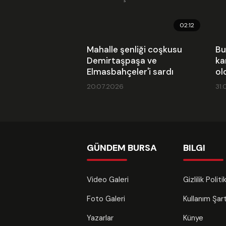
02:12
Mahalle şenliği coşkusu
Bu
Demirtaşpaşa ve
ka
Elmasbahçeler'i sardı
ol
20.07.2026
31.
GÜNDEM BURSA
BILGI
Video Galeri
Gizlilik Polit
Foto Galeri
Kullanım Şa
Yazarlar
Künye