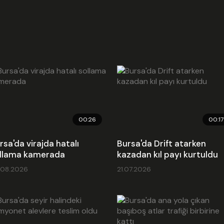
00:26
00:17
rsa'da virajda hatalı
Bursa'da Drift atarken
llama kamerada
kazadan kıl payı kurtuldu
.08.2026
21.07.2026