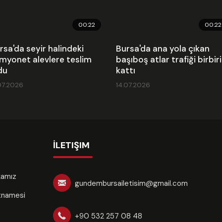
00:22
00:22
rsa'da seyir halindeki
Bursa'da ana yola çıkan
myonet alevlere teslim
başıboş atlar trafiği birbir
du
kattı
07.2026
14.07.2026
İLETIŞIM
ikamız
gundembursailetisim@gmail.com
rtnamesi
+90 532 257 08 48