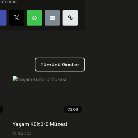
ntülendi.
gori :
Haber
nme: 2026.05.11 17:22
Güncellenme: 2026.05.11 17:23
ed Kodu
Tümünü Göster
02:08
Yaşam Kültürü Müzesi
15.11.2023