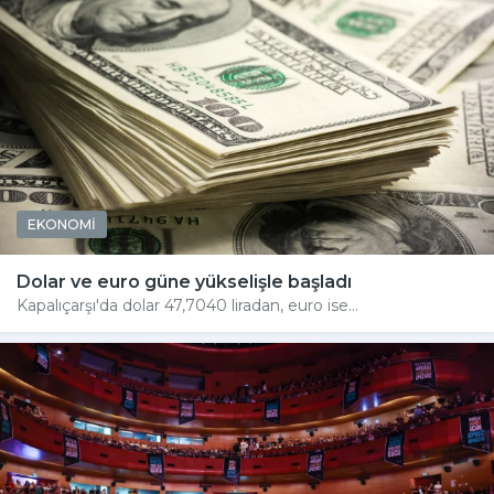
EKONOMİ
Dolar ve euro güne yükselişle başladı
Kapalıçarşı'da dolar 47,7040 liradan, euro ise...