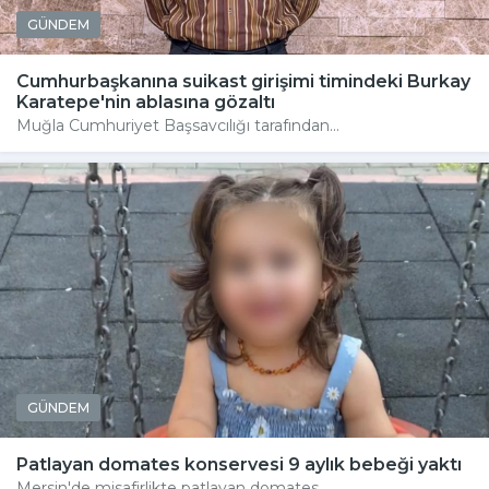
GÜNDEM
Cumhurbaşkanına suikast girişimi timindeki Burkay
Karatepe'nin ablasına gözaltı
Muğla Cumhuriyet Başsavcılığı tarafından...
GÜNDEM
Patlayan domates konservesi 9 aylık bebeği yaktı
Mersin'de misafirlikte patlayan domates...