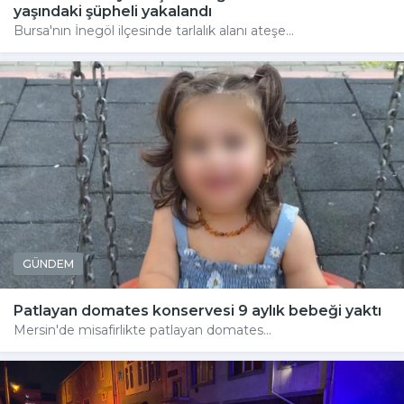
yaşındaki şüpheli yakalandı
Bursa'nın İnegöl ilçesinde tarlalık alanı ateşe...
GÜNDEM
Patlayan domates konservesi 9 aylık bebeği yaktı
Mersin'de misafirlikte patlayan domates...