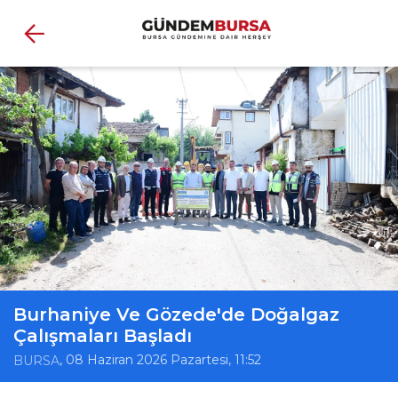
Burhaniye Ve Gözede'de Doğalgaz
Çalışmaları Başladı
, 08 Haziran 2026 Pazartesi, 11:52
BURSA