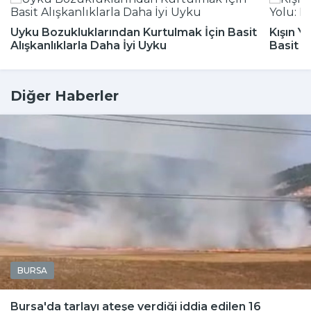
Uyku Bozukluklarından Kurtulmak İçin Basit
Kışın Y
Alışkanlıklarla Daha İyi Uyku
Basit 
Diğer Haberler
BURSA
Bursa'da tarlayı ateşe verdiği iddia edilen 16