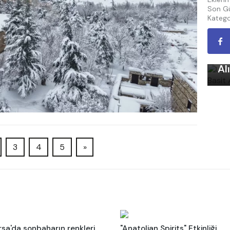
Son Gü
Katego
Uy
Ku
Al
3
4
5
»
rsa'da sonbaharın renkleri
"Anatolian Spirits" Etkinliği