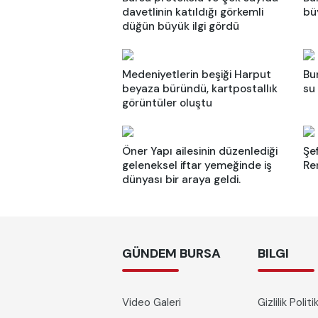
davetlinin katıldığı görkemli
bü
düğün büyük ilgi gördü
Medeniyetlerin beşiği Harput
Bu
beyaza büründü, kartpostallık
su
görüntüler oluştu
Öner Yapı ailesinin düzenlediği
Şe
geleneksel iftar yemeğinde iş
Re
dünyası bir araya geldi.
GÜNDEM BURSA
BILGI
Video Galeri
Gizlilik Polit