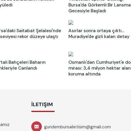
yüledi
Bursa'da Görkemli Bir Lansm
Gecesiyle Başladı
rsa'daki Saitabat Şelalesi'nde
Asırlar sonra ortaya çıktı...
 seviyesi rekor düzeye ulaştı
Muradiye'de gizli kalan detay
ftali Bahçeleri Baharın
Osmanlı'dan Cumhuriyet'e d
nkleriyle Canlandı
mirası: 3,4 milyon hektar alan
koruma altında
İLETIŞIM
ikamız
gundembursailetisim@gmail.com