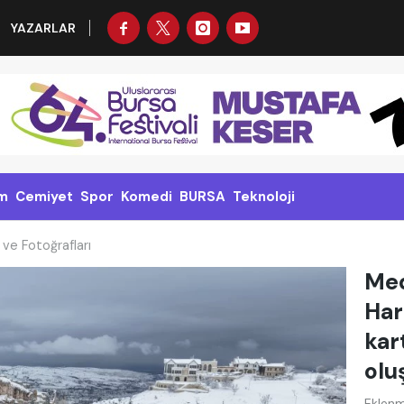
YAZARLAR
m
Cemiyet
Spor
Komedi
BURSA
Teknoloji
 ve Fotoğrafları
Med
Har
kar
olu
Eklenm