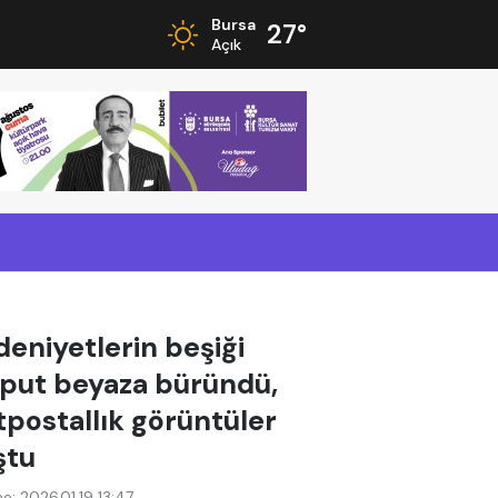
Bursa
27°
Açık
eniyetlerin beşiği
put beyaza büründü,
tpostallık görüntüler
ştu
e: 2026.01.19 13:47