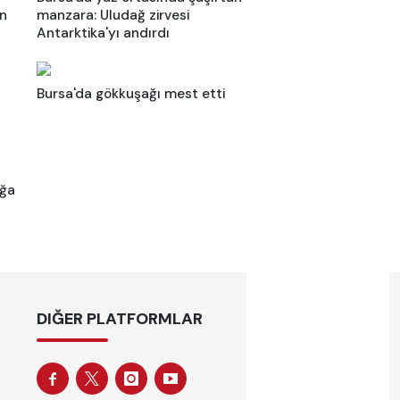
an
manzara: Uludağ zirvesi
Antarktika'yı andırdı
Bursa'da gökkuşağı mest etti
oğa
DIĞER PLATFORMLAR