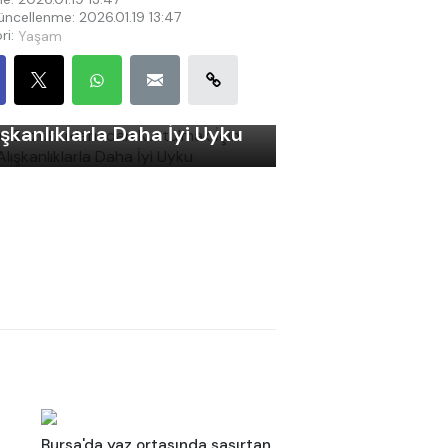
ncellenme: 2026.01.19 13:47
ri:
Yaşam
ku Bozukluklarından
rtulmak İçin Basit
ışkanlıklarla Daha İyi Uyku
Bursa'da yaz ortasında şaşırtan